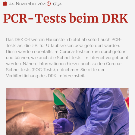
04. November 2021
17:34
PCR-Tests beim DRK
Das DRK Ortsverein Hauenstein bietet ab sofort auch PCR-
Tests an, die z.B. für Urlaubsreisen usw. gefordert werden.
Diese werden ebenfalls im Corona-Testzentrum durchgeführt
und können, wie auch die Schnelltests, im Internet vorgebucht
werden. Nähere Informationen hierzu, auch zu den Corona-
Schnelltests (POC-Tests), entnehmen Sie bitte der
Veröffentlichung des DRK im Vereinsteil.