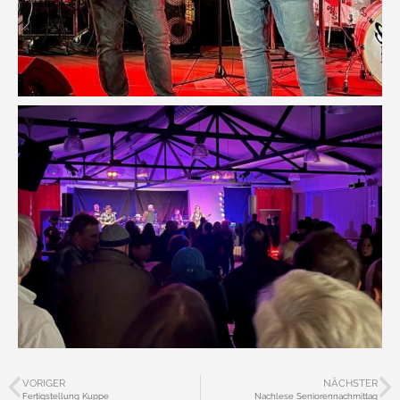
VORIGER
NÄCHSTER
Fertigstellung Kuppe
Nachlese Seniorennachmittag